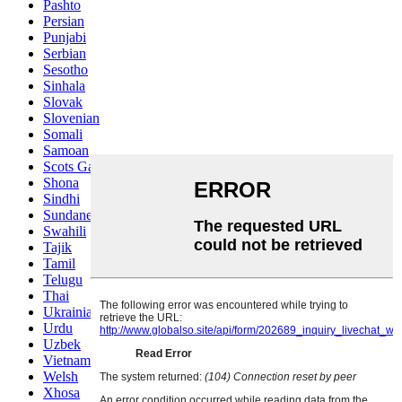
Pashto
Persian
Punjabi
Serbian
Sesotho
Sinhala
Slovak
Slovenian
Somali
Samoan
Scots Gaelic
Shona
Sindhi
Sundanese
Swahili
Tajik
Tamil
Telugu
Thai
Ukrainian
Urdu
Uzbek
Vietnamese
Welsh
Xhosa