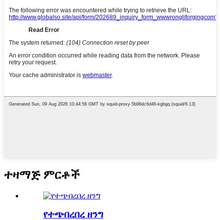
ተዛማጅ ምርቶች
የተጭበረበረ ዘንግ