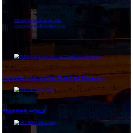
+ 86-18268558107
የታንቤኢ ኢንዱስትሪያል ዞን፣ ታንግኪ ከተማ፣ ዩሀንግ አውራጃ፣
ሃንግዙ ከተማ፣ ዢጂያንግ ግዛት፣ ቻይና
sales@rongliforging.com
chrisw@rongliforging.com
+ 86-0571-86356882
የቅርብ ጊዜ ዜናዎች
10/09/22
የሃይድሮሊክ ሲሊንደር በርሜሎች እና Plungers
27/08/22
ማስተዋወቅ መግቢያ
02/04/22