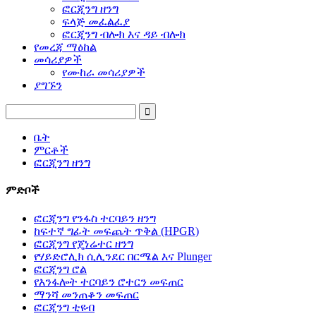
ፎርጂንግ ዘንግ
ፍላጅ መፈልፈያ
ፎርጂንግ ብሎክ እና ዳይ ብሎክ
የመረጃ ማዕከል
መሳሪያዎች
የሙከራ መሳሪያዎች
ያግኙን
ቤት
ምርቶች
ፎርጂንግ ዘንግ
ምድቦች
ፎርጂንግ የንፋስ ተርባይን ዘንግ
ከፍተኛ ግፊት መፍጨት ጥቅል (HPGR)
ፎርጂንግ የጄነሬተር ዘንግ
የሃይድሮሊክ ሲሊንደር በርሜል እና Plunger
ፎርጂንግ ሮል
የእንፋሎት ተርባይን ሮተርን መፍጠር
ማንሻ መንጠቆን መፍጠር
ፎርጂንግ ቲዩብ