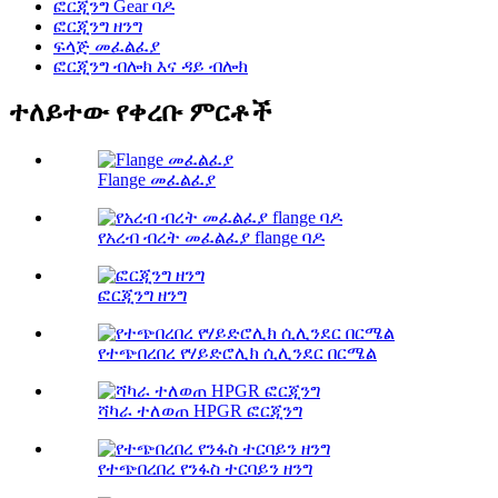
ፎርጂንግ Gear ባዶ
ፎርጂንግ ዘንግ
ፍላጅ መፈልፈያ
ፎርጂንግ ብሎክ እና ዳይ ብሎክ
ተለይተው የቀረቡ ምርቶች
Flange መፈልፈያ
የአረብ ብረት መፈልፈያ flange ባዶ
ፎርጂንግ ዘንግ
የተጭበረበረ የሃይድሮሊክ ሲሊንደር በርሜል
ሻካራ ተለወጠ HPGR ፎርጂንግ
የተጭበረበረ የንፋስ ተርባይን ዘንግ