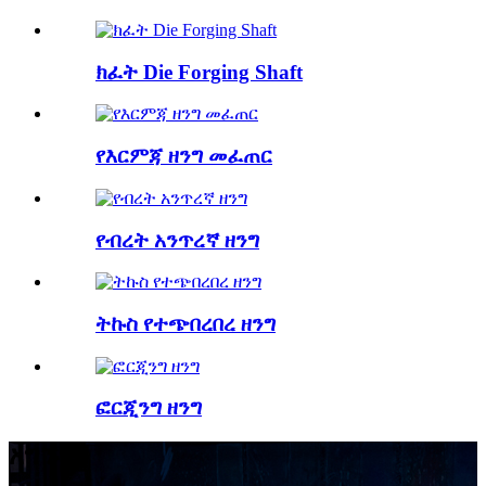
ክፈት Die Forging Shaft
የእርምጃ ዘንግ መፈጠር
የብረት አንጥረኛ ዘንግ
ትኩስ የተጭበረበረ ዘንግ
ፎርጂንግ ዘንግ
አግኙን።