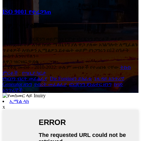
ISO 9001 የተረጋገጠ
ለዋጋ ጥያቄ
ስለ ክፍት ዳይ ፎርጂንግ ወይም ነፃ የሞተ ፎርጂንግ ምርቶች ወይም
ለፕሮጀክቶችዎ እንደ ከባድ ማሽኒንግ ያለ ዋጋ ያለው አገልግሎት ለሚፈልጉ
ጥያቄዎች እባክዎን ኢሜልዎን ይተዉት ወይም ያነጋግሩን በ12 ሰዓታት
ውስጥ እንገናኛለን።
ለዋጋ ዝርዝር ጥያቄ
© የቅጂ መብት - 2010-2022: ሁሉም መብቶች የተጠበቁ ናቸው.
ትኩስ
ምርቶች
-
የጣቢያ ካርታ
የካርቦን ብረት መፈልፈያ
,
Die Forgingን ይክፈቱ
,
ነጻ ዳይ አንጥረኛ
Generator ዘንግ
,
የብረት መፈልፈያ
,
ፎርጂንግ ጄነሬተር ዘንግ
,
ከባድ
አንጥረኞች
,
ኢሜል ላክ
x