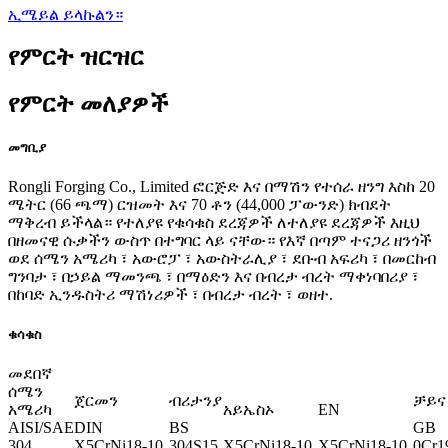
ኢሜይል ይላኩልን።
የምርት ዝርዝር
የምርት መለያዎች
መግቢያ
Rongli Forging Co., Limited ፎርጅድ እና በማሽን የተሰራ ዘንግ እስከ 20
ሜትር (66 ጫማ) ርዝመት እና 70 ቶን (44,000 ፓውንድ) ክብደት
ማቅረብ ይችላል። የተለያዩ የቁሳቁስ ደረጃዎች ለተለያዩ ደረጃዎች እዚህ
በዘመናዊ ሱቃችን ውስጥ በተግባር ላይ ናቸው። የእኛ በጣም ተናጋሪ ዘንጎች
ወደ ሰሜን አሜሪካ ፣ አውሮፓ ፣ አውስትራሊያ ፣ ደቡብ አፍሪካ ፣ በመርከብ
ግንባታ ፣ በኃይል ማመንጫ ፣ በማዕድን እና በብረታ ብረት ማቀነባበሪያ ፣
በከባድ ኢንዱስትሪ ማሽነሪዎች ፣ በብረታ ብረት ፣ ወዘተ.
ቁሳቁስ
መደበኛ
ሰሜን
ጀርመን
ብሪታንያ
ቻይና
አሜሪካ
አይኤስኦ
EN
AISI/SAE
DIN
BS
GB
304
X5CrNi18-10
304S15
X5CrNi18-10
X5CrNi18-10
0Cr1