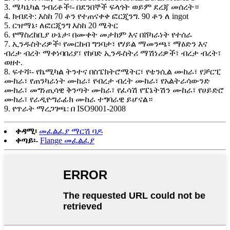
3. ሜካኒካል ንብረቶች፡- በደንበኞች ፍላጎት ወይም ደረጃ መሰረት።
4. ክብደት: እስከ 70 ቶን የተጠናቀቀ ፎርጂንግ. 90 ቶን ለ ingot
5. ርዝማኔ፡ ለፎርጂንግ እስከ 20 ሜትር
6. የማስረከቢያ ሁኔታ፡ በሙቀት መታከም እና በሸካራነት የተሰራ
7. ኢንዱስትሪዎች፡ የመርከብ ግንባታ፣ የሃይል ማመንጫ፣ ማዕድን እና
ብረታ ብረት ማቀነባበሪያ፣ የከባድ ኢንዱስትሪ ማሽነሪዎች፣ ብረታ ብረት፣
ወዘተ.
8. ፍተሻ፡- የኬሚካል ትንተና በስፔክትሮሜትር፣ የቴንሲል ሙከራ፣ የቻርፒ
ሙከራ፣ የጠንካራነት ሙከራ፣ የብረታ ብረት ሙከራ፣ የአልትራሳውንድ
ሙከራ፣ መግነጢሳዊ ቅንጣት ሙከራ፣ የፈሳሽ የፔኔትሽን ሙከራ፣ የሀይድሮ
ሙከራ፣ የራዲዮግራፊክ ሙከራ ተግባራዊ ይሆናል።
9. የጥራት ማረጋገጫ: በ ISO9001-2008
ቀዳሚ፡
መፈልፈያ ማርሽ ባዶ
ቀጣይ፡-
Flange መፈልፈያ