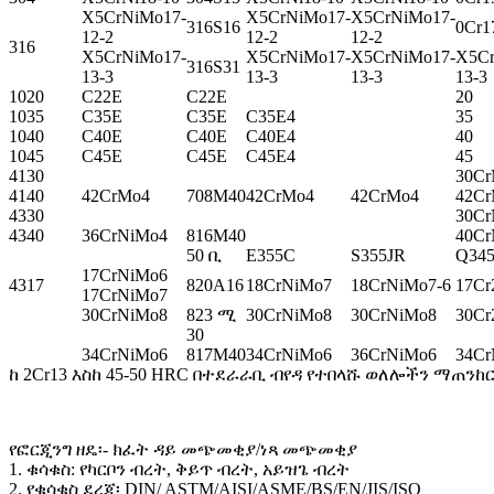
X5CrNiMo17-
X5CrNiMo17-
X5CrNiMo17-
316S16
0Cr1
12-2
12-2
12-2
316
X5CrNiMo17-
X5CrNiMo17-
X5CrNiMo17-
X5Cr
316S31
13-3
13-3
13-3
13-3
1020
C22E
C22E
20
1035
C35E
C35E
C35E4
35
1040
C40E
C40E
C40E4
40
1045
C45E
C45E
C45E4
45
4130
30C
4140
42CrMo4
708M40
42CrMo4
42CrMo4
42C
4330
30Cr
4340
36CrNiMo4
816M40
40Cr
50 ቢ
E355C
S355JR
Q34
17CrNiMo6
4317
820A16
18CrNiMo7
18CrNiMo7-6
17Cr
17CrNiMo7
30CrNiMo8
823 ሚ
30CrNiMo8
30CrNiMo8
30Cr
30
34CrNiMo6
817M40
34CrNiMo6
36CrNiMo6
34Cr
ከ 2Cr13 እስከ 45-50 HRC በተደራራቢ ብየዳ የተበላሹ ወለሎችን ማጠንከ
የፎርጂንግ ዘዴ፡- ክፈት ዳይ መጭመቂያ/ነጻ መጭመቂያ
1. ቁሳቁስ: የካርቦን ብረት, ቅይጥ ብረት, አይዝጌ ብረት
2. የቁሳቁስ ደረጃ፡ DIN/ ASTM/AISI/ASME/BS/EN/JIS/ISO