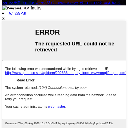
አንጥረኞች
,
ነጻ ዳይ አንጥረኛ Generator ዘንግ
,
የካርቦን ብረት መፈልፈያ
,
ኢሜል ላክ
x