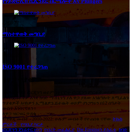
የሃይድሮሊክ ሲሊንደር በርሜሎች እና Plungers
27/08/22
ማስተዋወቅ መግቢያ
02/04/22
ISO 9001 የተረጋገጠ
ለዋጋ ጥያቄ
ስለ ክፍት ዳይ ፎርጂንግ ወይም ነፃ የሞተ ፎርጂንግ ምርቶች ወይም
ለፕሮጀክቶችዎ እንደ ከባድ ማሽኒንግ ያለ ዋጋ ያለው አገልግሎት ለሚፈልጉ
ጥያቄዎች እባክዎን ኢሜልዎን ይተዉት ወይም ያነጋግሩን በ12 ሰዓታት
ውስጥ እንገናኛለን።
ለዋጋ ዝርዝር ጥያቄ
© የቅጂ መብት - 2010-2022: ሁሉም መብቶች የተጠበቁ ናቸው.
ትኩስ
ምርቶች
-
የጣቢያ ካርታ
ፎርጂንግ ጄነሬተር ዘንግ
,
የብረት መፈልፈያ
,
Die Forgingን ይክፈቱ
,
ከባድ