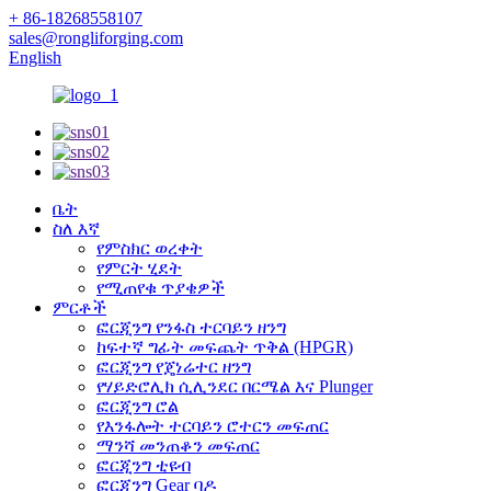
+ 86-18268558107
sales@rongliforging.com
English
ቤት
ስለ እኛ
የምስክር ወረቀት
የምርት ሂደት
የሚጠየቁ ጥያቄዎች
ምርቶች
ፎርጂንግ የንፋስ ተርባይን ዘንግ
ከፍተኛ ግፊት መፍጨት ጥቅል (HPGR)
ፎርጂንግ የጄነሬተር ዘንግ
የሃይድሮሊክ ሲሊንደር በርሜል እና Plunger
ፎርጂንግ ሮል
የእንፋሎት ተርባይን ሮተርን መፍጠር
ማንሻ መንጠቆን መፍጠር
ፎርጂንግ ቲዩብ
ፎርጂንግ Gear ባዶ