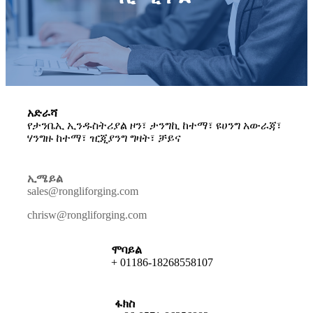
አድራሻ
የታንቤኢ ኢንዱስትሪያል ዞን፣ ታንግኪ ከተማ፣ ዩሀንግ አውራጃ፣
ሃንግዙ ከተማ፣ ዢጂያንግ ግዛት፣ ቻይና
ኢሜይል
sales@rongliforging.com
chrisw@rongliforging.com
ሞባይል
+ 01186-18268558107
ፋክስ