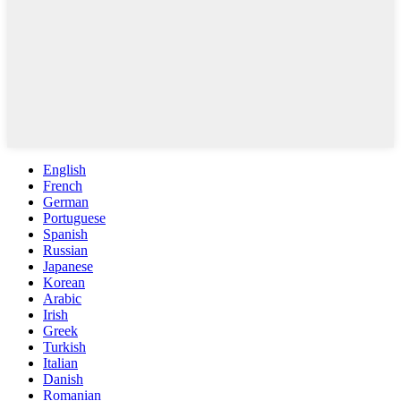
English
French
German
Portuguese
Spanish
Russian
Japanese
Korean
Arabic
Irish
Greek
Turkish
Italian
Danish
Romanian