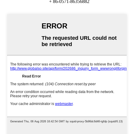
+ 86-0571-86356882