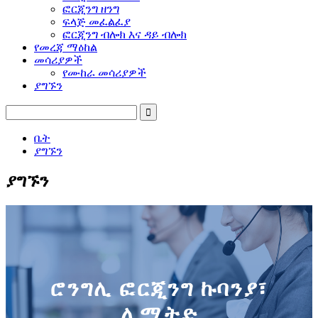
ፎርጂንግ ዘንግ
ፍላጅ መፈልፈያ
ፎርጂንግ ብሎክ እና ዳይ ብሎክ
የመረጃ ማዕከል
መሳሪያዎች
የሙከራ መሳሪያዎች
ያግኙን
ቤት
ያግኙን
ያግኙን
ሮንግሊ ፎርጂንግ ኩባንያ፣
ሊሚትድ