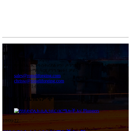
አግኙን።
+ 86-18268558107
የታንቤኢ ኢንዱስትሪያል ዞን፣ ታንግኪ ከተማ፣ ዩሀንግ አውራጃ፣
ሃንግዙ ከተማ፣ ዢጂያንግ ግዛት፣ ቻይና
sales@rongliforging.com
chrisw@rongliforging.com
+ 86-0571-86356882
የቅርብ ጊዜ ዜናዎች
10/09/22