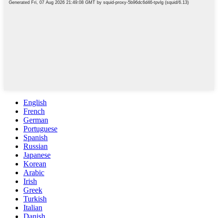
English
French
German
Portuguese
Spanish
Russian
Japanese
Korean
Arabic
Irish
Greek
Turkish
Italian
Danish