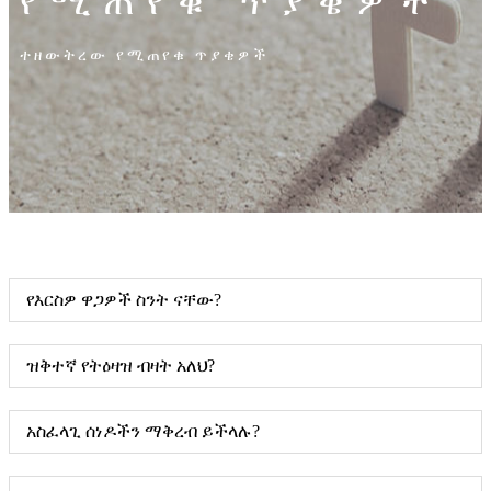
የሚጠየቁ ጥያቄዎች
ተዘውትረው የሚጠየቁ ጥያቄዎች
የእርስዎ ዋጋዎች ስንት ናቸው?
ዝቅተኛ የትዕዛዝ ብዛት አለህ?
አስፈላጊ ሰነዶችን ማቅረብ ይችላሉ?