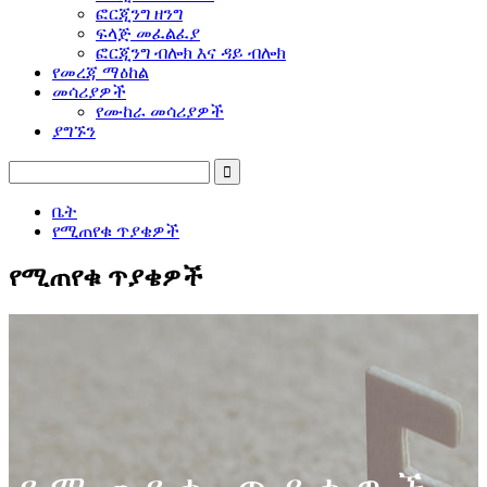
ፎርጂንግ ዘንግ
ፍላጅ መፈልፈያ
ፎርጂንግ ብሎክ እና ዳይ ብሎክ
የመረጃ ማዕከል
መሳሪያዎች
የሙከራ መሳሪያዎች
ያግኙን
ቤት
የሚጠየቁ ጥያቄዎች
የሚጠየቁ ጥያቄዎች