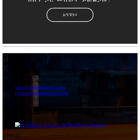
አግኙን።
አግኙን።
+ 86-18268558107
የታንቤኢ ኢንዱስትሪያል ዞን፣ ታንግኪ ከተማ፣ ዩሀንግ አውራጃ፣
ሃንግዙ ከተማ፣ ዢጂያንግ ግዛት፣ ቻይና
sales@rongliforging.com
chrisw@rongliforging.com
+ 86-0571-86356882
የቅርብ ጊዜ ዜናዎች
10/09/22