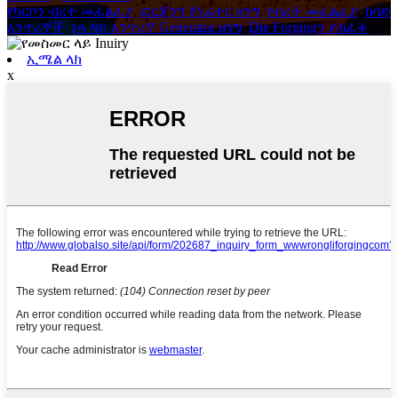
የካርቦን ብረት መፈልፈያ
,
ፎርጂንግ ጄነሬተር ዘንግ
,
የብረት መፈልፈያ
,
ከባድ
አንጥረኞች
,
ነጻ ዳይ አንጥረኛ Generator ዘንግ
,
Die Forgingን ይክፈቱ
,
ኢሜል ላክ
x