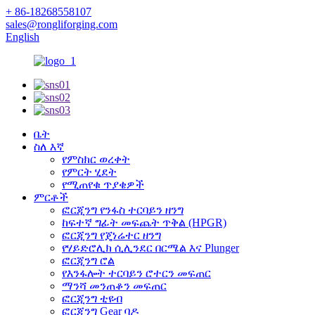
+ 86-18268558107
sales@rongliforging.com
English
ቤት
ስለ እኛ
የምስክር ወረቀት
የምርት ሂደት
የሚጠየቁ ጥያቄዎች
ምርቶች
ፎርጂንግ የንፋስ ተርባይን ዘንግ
ከፍተኛ ግፊት መፍጨት ጥቅል (HPGR)
ፎርጂንግ የጄነሬተር ዘንግ
የሃይድሮሊክ ሲሊንደር በርሜል እና Plunger
ፎርጂንግ ሮል
የእንፋሎት ተርባይን ሮተርን መፍጠር
ማንሻ መንጠቆን መፍጠር
ፎርጂንግ ቲዩብ
ፎርጂንግ Gear ባዶ