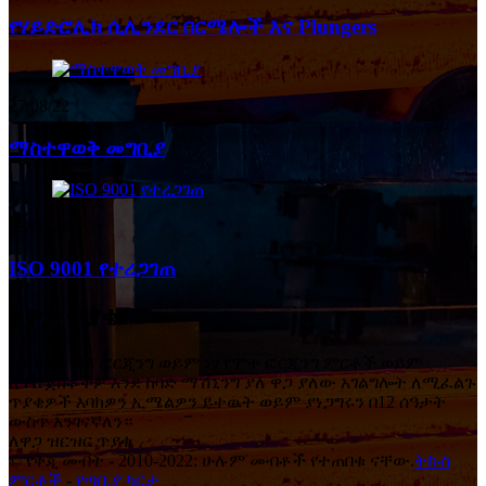
የሃይድሮሊክ ሲሊንደር በርሜሎች እና Plungers
27/08/22
ማስተዋወቅ መግቢያ
02/04/22
ISO 9001 የተረጋገጠ
ለዋጋ ጥያቄ
ስለ ክፍት ዳይ ፎርጂንግ ወይም ነፃ የሞተ ፎርጂንግ ምርቶች ወይም
ለፕሮጀክቶችዎ እንደ ከባድ ማሽኒንግ ያለ ዋጋ ያለው አገልግሎት ለሚፈልጉ
ጥያቄዎች እባክዎን ኢሜልዎን ይተዉት ወይም ያነጋግሩን በ12 ሰዓታት
ውስጥ እንገናኛለን።
ለዋጋ ዝርዝር ጥያቄ
© የቅጂ መብት - 2010-2022: ሁሉም መብቶች የተጠበቁ ናቸው.
ትኩስ
ምርቶች
-
የጣቢያ ካርታ