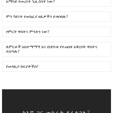
አማካይ የመሪነት ጊዜ ስንት ነው?
ምን ዓይነት የመክፈያ ዘዴዎችን ይቀበላሉ?
የምርት ዋስትና ምንድን ነው?
ለምርቶች አስተማማኝ እና ደህንነቱ የተጠበቀ አቅርቦት ዋስትና
ይሰጣሉ?
የመላኪያ ክፍያዎችስ?
ከእኛ ጋር መስራት ይፈልጋሉ?